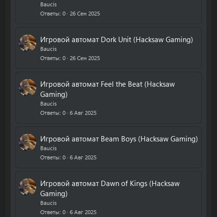
Baucis
Ответы
0
26 Сен 2025
Игровой автомат Dork Unit (Hacksaw Gaming)
Baucis
Ответы
0
26 Сен 2025
Игровой автомат Feel the Beat (Hacksaw
Gaming)
Baucis
Ответы
0
6 Авг 2025
Игровой автомат Beam Boys (Hacksaw Gaming)
Baucis
Ответы
0
6 Авг 2025
Игровой автомат Dawn of Kings (Hacksaw
Gaming)
Baucis
Ответы
0
6 Авг 2025