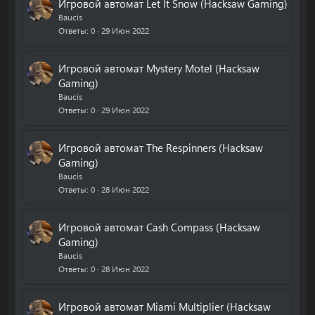
Игровой автомат Let It Snow (Hacksaw Gaming)
Baucis
Ответы
0
29 Июн 2022
Игровой автомат Mystery Motel (Hacksaw
Gaming)
Baucis
Ответы
0
29 Июн 2022
Игровой автомат The Respinners (Hacksaw
Gaming)
Baucis
Ответы
0
28 Июн 2022
Игровой автомат Cash Compass (Hacksaw
Gaming)
Baucis
Ответы
0
28 Июн 2022
Игровой автомат Miami Multiplier (Hacksaw