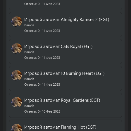
Ответы
0
11 Фев 2023
Игровой автомат Almighty Ramses 2 (EGT)
Baucis
Ответы
0
11 Фев 2023
Игровой автомат Cats Royal (EGT)
Baucis
Ответы
0
11 Фев 2023
Игровой автомат 10 Burning Heart (EGT)
Baucis
Ответы
0
11 Фев 2023
Игровой автомат Royal Gardens (EGT)
Baucis
Ответы
0
10 Фев 2023
Игровой автомат Flaming Hot (EGT)