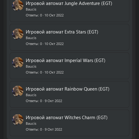
Игровой автомат Jungle Adventure (EGT)
Baucis
Ответы
0
10 Окт 2022
Игровой автомат Extra Stars (EGT)
Baucis
Ответы
0
10 Окт 2022
Игровой автомат Imperial Wars (EGT)
Baucis
Ответы
0
10 Окт 2022
Игровой автомат Rainbow Queen (EGT)
Baucis
Ответы
0
9 Окт 2022
Игровой автомат Witches Charm (EGT)
Baucis
Ответы
0
9 Окт 2022