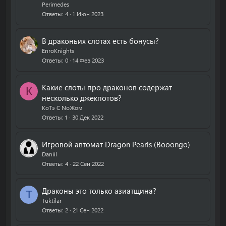
Perimedes
Ответы
4
1 Июн 2023
В драконьих слотах есть бонусы?
EnroKnights
Ответы
0
14 Фев 2023
Какие слоты про драконов содержат
К
несколько джекпотов?
КоТэ С NoЖом
Ответы
1
30 Дек 2022
Игровой автомат Dragon Pearls (Booongo)
Daniil
Ответы
4
22 Сен 2022
Драконы это только азиатщина?
T
Tuktilar
Ответы
2
21 Сен 2022