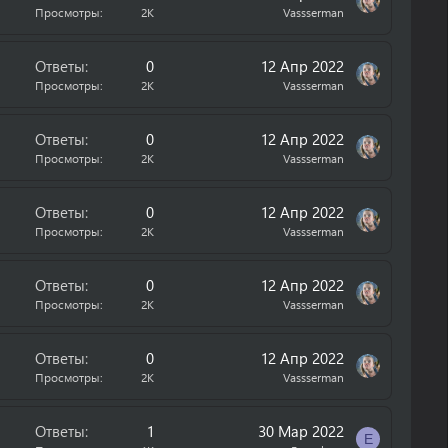
Просмотры
2K
Vassserman
Ответы
0
12 Апр 2022
Просмотры
2K
Vassserman
Ответы
0
12 Апр 2022
Просмотры
2K
Vassserman
Ответы
0
12 Апр 2022
Просмотры
2K
Vassserman
Ответы
0
12 Апр 2022
Просмотры
2K
Vassserman
Ответы
0
12 Апр 2022
Просмотры
2K
Vassserman
Ответы
1
30 Мар 2022
E