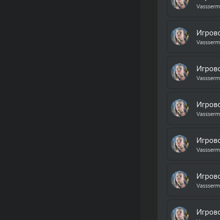
Vassser
Игрово
Vassser
Игрово
Vassser
Игрово
Vassser
Игрово
Vassser
Игрово
Vassser
Игрово