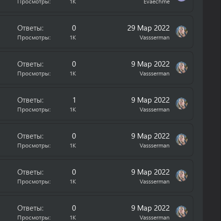
Просмотры
1K
Evaechme
Ответы
0
29 Мар 2022
Просмотры
1K
Vassserman
Ответы
0
9 Мар 2022
Просмотры
1K
Vassserman
Ответы
1
9 Мар 2022
Просмотры
1K
Vassserman
Ответы
0
9 Мар 2022
Просмотры
1K
Vassserman
Ответы
0
9 Мар 2022
Просмотры
1K
Vassserman
Ответы
0
9 Мар 2022
Просмотры
1K
Vassserman