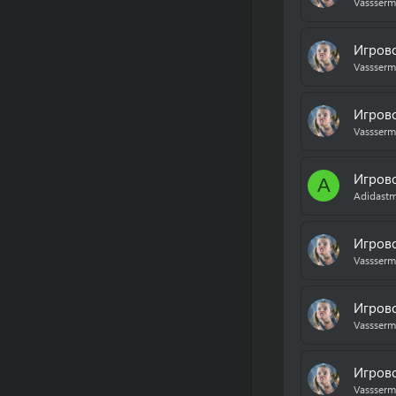
Vassser
Игрово
Vassser
Игрово
Vassser
Игрово
А
Аdidast
Игрово
Vassser
Игрово
Vassser
Игрово
Vassser