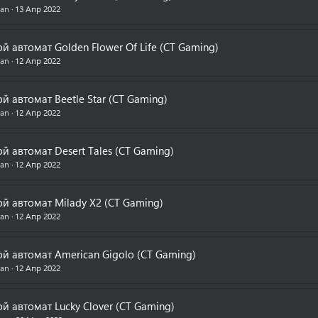
man
13 Апр 2022
й автомат Golden Flower Of Life (CT Gaming)
man
12 Апр 2022
й автомат Beetle Star (CT Gaming)
man
12 Апр 2022
й автомат Desert Tales (CT Gaming)
man
12 Апр 2022
й автомат Milady X2 (CT Gaming)
man
12 Апр 2022
й автомат American Gigolo (CT Gaming)
man
12 Апр 2022
й автомат Lucky Clover (CT Gaming)