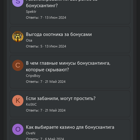
S
бонусхантинг?
Spektr
Ответы
7
13 Июн 2024
Выгода охотника за бонусами
Osa
Ответы
5
13 Июн 2024
В чем главные минусы бонусхантинга,
C
которые скрывают?
CripsBoy
Ответы
7
21 Май 2024
Если забанили, могут простить?
K
KoStiC
Ответы
7
21 Май 2024
Как выбираете казино для бонусхантига
O
OveN
Ответы
7
6 Май 2024