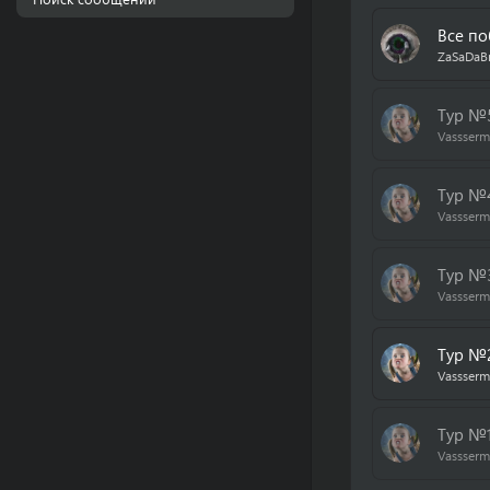
Все по
ZaSaDaB
Тур №
Vassser
Тур №
Vassser
Тур №
Vassser
Тур №
Vassser
Тур №
Vassser