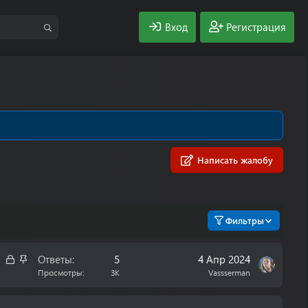
Вход
Регистрация
Написать жалобу
Фильтры
З
З
Ответы
5
4 Апр 2024
а
а
Просмотры
3K
Vassserman
к
к
р
р