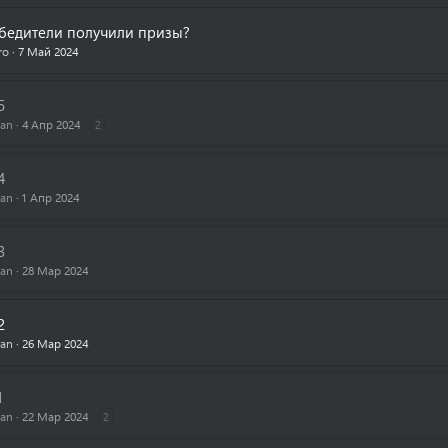
бедители получили призы?
ro
7 Май 2024
5
man
4 Апр 2024
2
4
man
1 Апр 2024
3
man
28 Мар 2024
2
man
26 Мар 2024
1
man
22 Мар 2024
2