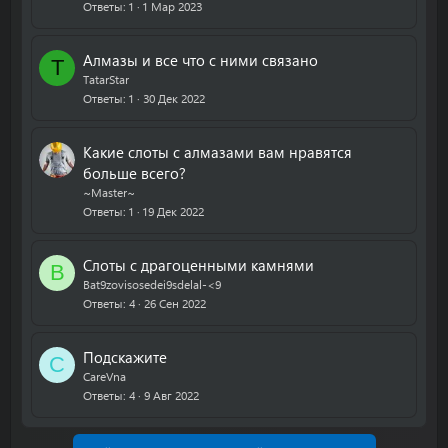
Ответы
1
1 Мар 2023
Алмазы и все что с ними связано
T
TatarStar
Ответы
1
30 Дек 2022
Какие слоты с алмазами вам нравятся
больше всего?
~Master~
Ответы
1
19 Дек 2022
Слоты с драгоценными камнями
B
Bat9zovisosedei9sdelal-<9
Ответы
4
26 Сен 2022
Подскажите
C
CareVna
Ответы
4
9 Авг 2022