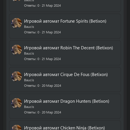
Ответы
0
21 Мар 2024
Игровой автомат Fortune Spirits (Betixon)
Baucis
Ответы
0
21 Мар 2024
Игровой автомат Robin The Decent (Betixon)
Baucis
Ответы
0
21 Мар 2024
Игровой автомат Cirque De Fous (Betixon)
Baucis
Ответы
0
20 Мар 2024
Игровой автомат Dragon Hunters (Betixon)
Baucis
Ответы
0
20 Мар 2024
Игровой автомат Chicken Ninja (Betixon)