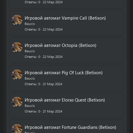
Ответы
0
22 Мар 2024
Игровой автомат Vampire Call (Betixon)
Baucis
Ответы
0
22 Мар 2024
Игровой автомат Octopia (Betixon)
Baucis
Ответы
0
22 Мар 2024
Игровой автомат Pig Of Luck (Betixon)
Baucis
Ответы
0
21 Мар 2024
Игровой автомат Eloras Quest (Betixon)
Baucis
Ответы
0
21 Мар 2024
Игровой автомат Fortune Guardians (Betixon)
Baucis