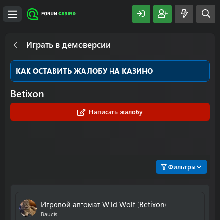
Играть в демоверсии
КАК ОСТАВИТЬ ЖАЛОБУ НА КАЗИНО
Betixon
Написать жалобу
Фильтры
Игровой автомат Wild Wolf (Betixon)
Baucis