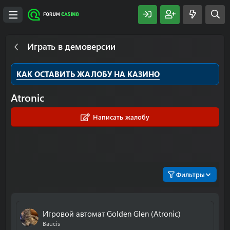
Играть в демоверсии
КАК ОСТАВИТЬ ЖАЛОБУ НА КАЗИНО
Atronic
Написать жалобу
Фильтры
Игровой автомат Golden Glen (Atronic)
Baucis