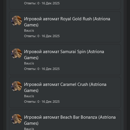
Ответы
0
16 Дек 2025
Игровой автомат Royal Gold Rush (Astriona
Games)
Baucis
Ответы
0
16 Дек 2025
Игровой автомат Samurai Spin (Astriona
Games)
Baucis
Ответы
0
16 Дек 2025
Игровой автомат Caramel Crush (Astriona
Games)
Baucis
Ответы
0
16 Дек 2025
Игровой автомат Beach Bar Bonanza (Astriona
Games)
Baucis