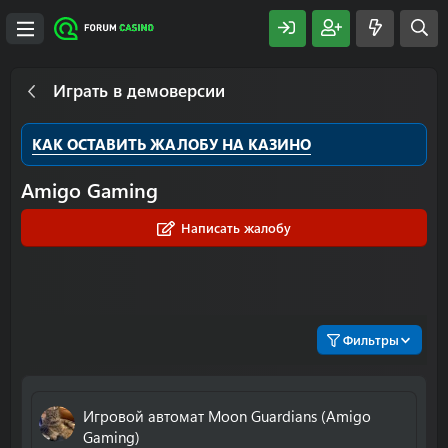
Играть в демоверсии
КАК ОСТАВИТЬ ЖАЛОБУ НА КАЗИНО
Amigo Gaming
Написать жалобу
Фильтры
Игровой автомат Moon Guardians (Amigo
Gaming)