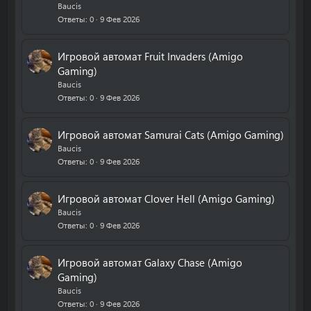
Baucis
Ответы
0
9 Фев 2026
Игровой автомат Fruit Invaders (Amigo
Gaming)
Baucis
Ответы
0
9 Фев 2026
Игровой автомат Samurai Cats (Amigo Gaming)
Baucis
Ответы
0
9 Фев 2026
Игровой автомат Clover Hell (Amigo Gaming)
Baucis
Ответы
0
9 Фев 2026
Игровой автомат Galaxy Chase (Amigo
Gaming)
Baucis
Ответы
0
9 Фев 2026