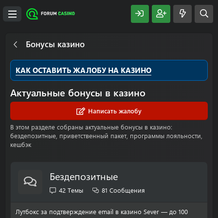
Бонусы казино
КАК ОСТАВИТЬ ЖАЛОБУ НА КАЗИНО
Актуальные бонусы в казино
Написать жалобу
В этом разделе собраны актуальные бонусы в казино:
бездепозитные, приветственный пакет, программы лояльности,
кешбэк
Бездепозитные
42
Темы
81
Сообщения
Лутбокс за подтверждение email в казино Sever — до 100